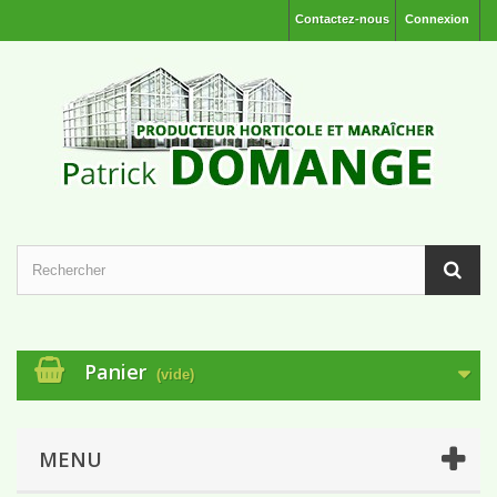
Contactez-nous
Connexion
Panier
(vide)
MENU