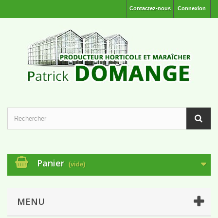
Contactez-nous
Connexion
Panier
(vide)
MENU