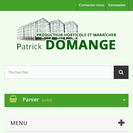
Contactez-nous
Connexion
Panier
(vide)
MENU