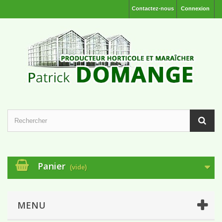
Contactez-nous
Connexion
Panier
(vide)
MENU