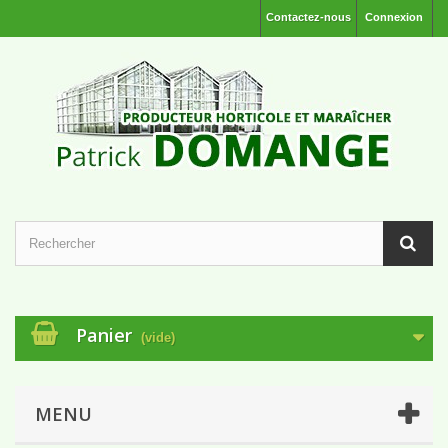
Contactez-nous
Connexion
Panier
(vide)
MENU