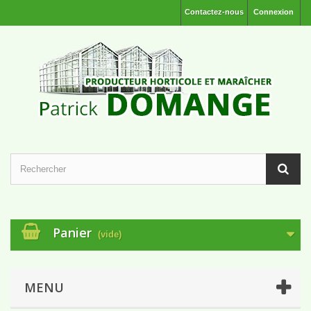
Contactez-nous
Connexion
Panier
(vide)
MENU