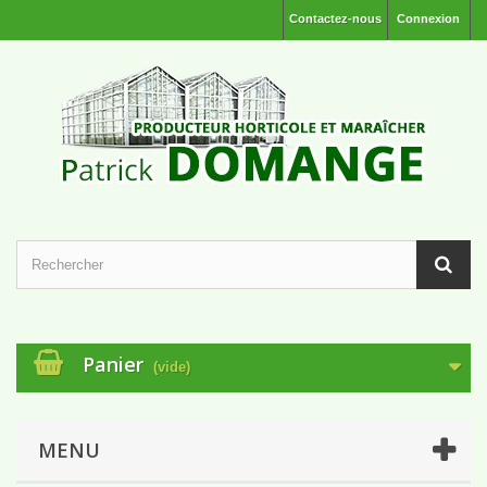
Contactez-nous
Connexion
Panier
(vide)
MENU