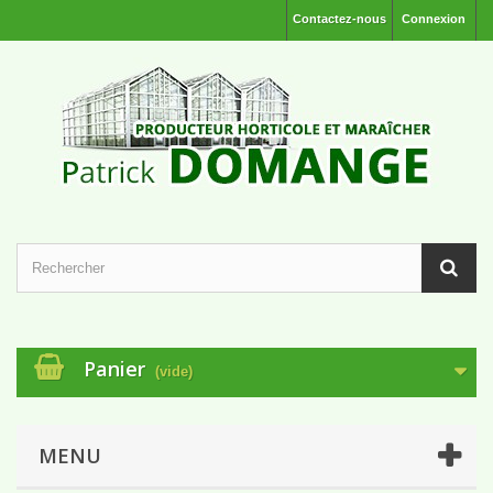
Contactez-nous
Connexion
Panier
(vide)
MENU