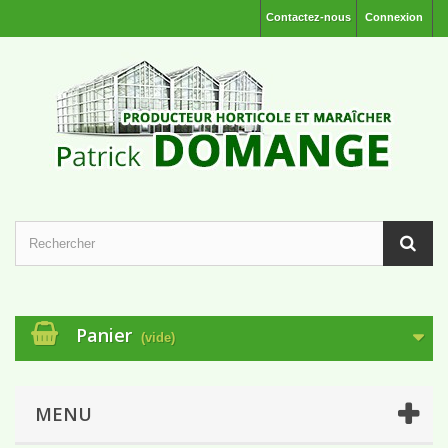
Contactez-nous
Connexion
Panier
(vide)
MENU