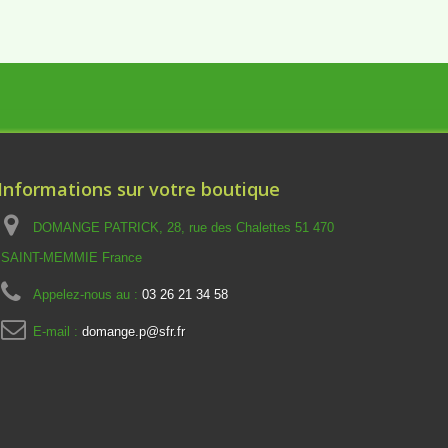
Informations sur votre boutique
DOMANGE PATRICK, 28, rue des Chalettes 51 470
SAINT-MEMMIE France
Appelez-nous au :
03 26 21 34 58
E-mail :
domange.p@sfr.fr