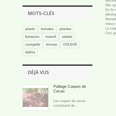
décorat
Dès que
En fin 
MOTS-CLÉS
dévelo
Remett
mieux e
La coqu
plants
tomates
plantes
Ceci pe
boutures
massif
salade
courgette
terreau
COLEUS
dalhia
DÉJÀ VUS
Paillage Coques de
Cacao
Les coques de cacao
constituent de...