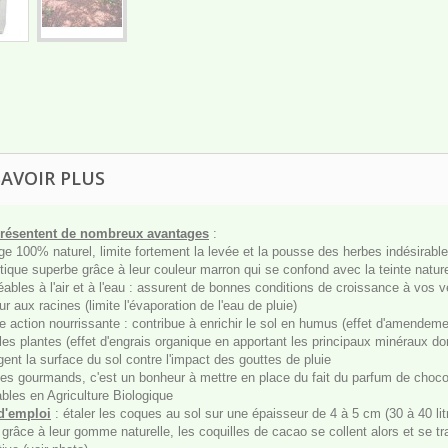
SAVOIR PLUS
présentent de nombreux avantages
:
age 100% naturel, limite fortement la levée et la pousse des herbes indésirable
tique superbe grâce à leur couleur marron qui se confond avec la teinte nature
éables à l'air et à l'eau : assurent de bonnes conditions de croissance à vo
ur aux racines (limite l'évaporation de l'eau de pluie)
e action nourrissante : contribue à enrichir le sol en humus (effet d'amendeme
 les plantes (effet d'engrais organique en apportant les principaux minéraux do
gent la surface du sol contre l'impact des gouttes de pluie
les gourmands, c'est un bonheur à mettre en place du fait du parfum de chocol
sables en Agriculture Biologique
d'emploi
: étaler les coques au sol sur une épaisseur de 4 à 5 cm (30 à 40 lit
 grâce à leur gomme naturelle, les coquilles de cacao se collent alors et se t