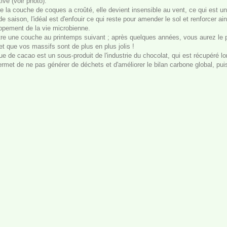
ive (voir photo).
 la couche de coques a croûté, elle devient insensible au vent, ce qui est un
de saison, l'idéal est d'enfouir ce qui reste pour amender le sol et renforcer a
ppement de la vie microbienne.
re une couche au printemps suivant ; après quelques années, vous aurez le pl
t que vos massifs sont de plus en plus jolis !
e de cacao est un sous-produit de l'industrie du chocolat, qui est récupéré lor
rmet de ne pas générer de déchets et d'améliorer le bilan carbone global, pui