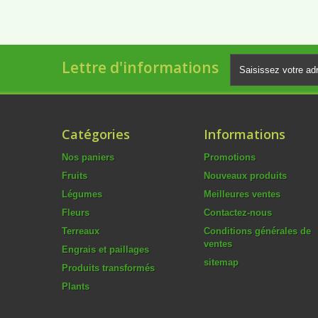
Lettre d'informations
Catégories
Informations
Nos paniers
Promotions
Fruits
Nouveaux produits
Légumes
Meilleures ventes
Fleurs
Contactez-nous
Terreaux
Conditions générales de
ventes
Engrais et paillages
sitemap
Produits transformés
Plants