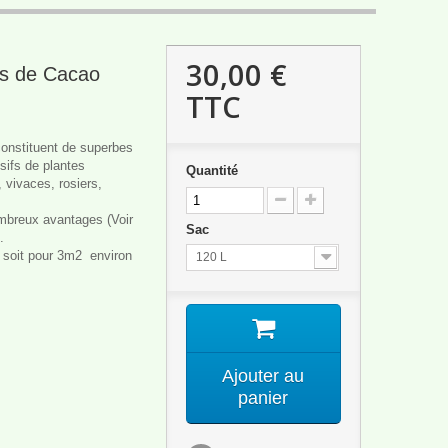
30,00 €
es de Cacao
TTC
onstituent de superbes
sifs de plantes
Quantité
, vivaces, rosiers,
mbreux avantages (Voir
Sac
.
 soit pour 3m2 environ
120 L
Ajouter au
panier