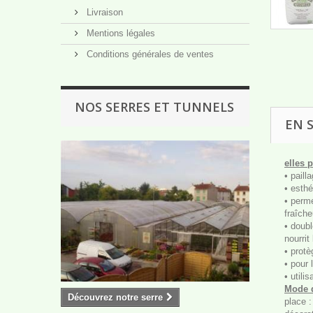
Livraison
Mentions légales
Conditions générales de ventes
NOS SERRES ET TUNNELS
EN 
elles 
• paill
• esthé
• perm
fraîche
• doubl
nourrit
• protè
• pour 
• utili
Mode 
Découvrez notre serre
place :