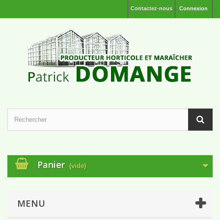
Contactez-nous
Connexion
Panier
(vide)
MENU