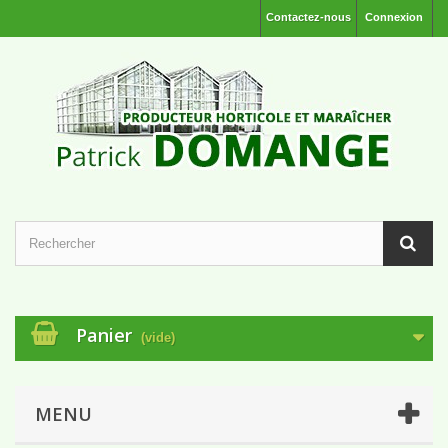
Contactez-nous
Connexion
Panier
(vide)
MENU