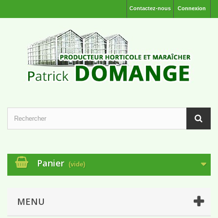
Contactez-nous
Connexion
Panier
(vide)
MENU