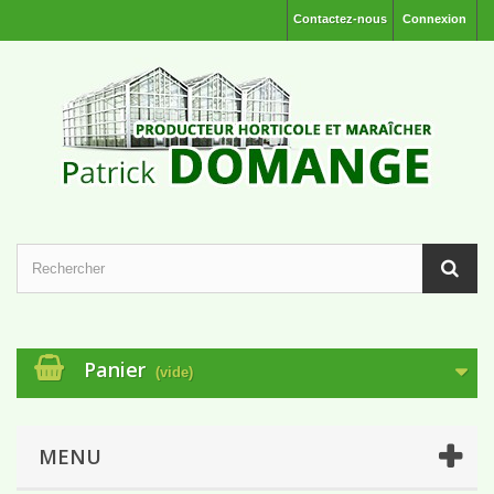
Contactez-nous
Connexion
Panier
(vide)
MENU