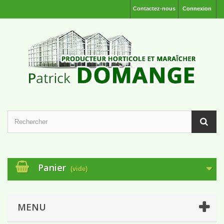
Contactez-nous
Connexion
Panier
(vide)
MENU