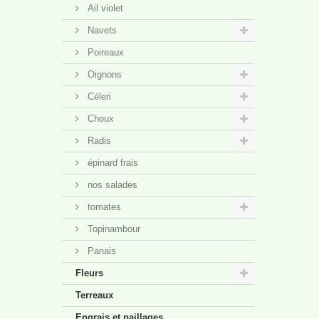
Ail violet
Navets
Poireaux
Oignons
Céleri
Choux
Radis
épinard frais
nos salades
tomates
Topinambour
Panais
Fleurs
Terreaux
Engrais et paillages