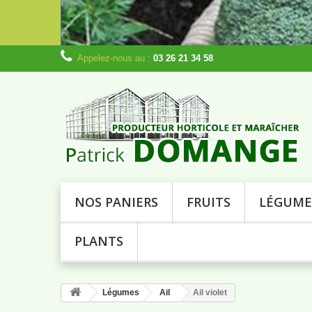
Appelez-nous au :
03 26 21 34 58
NOS PANIERS
FRUITS
LÉGUME
PLANTS
Légumes
Ail
Ail violet